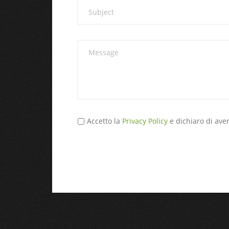
Accetto la
Privacy Policy
e dichiaro di aver