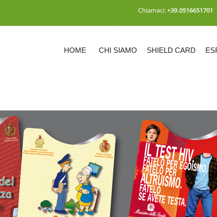
Chiamaci:
+39.0516651701
HOME
CHI SIAMO
SHIELD CARD
ES